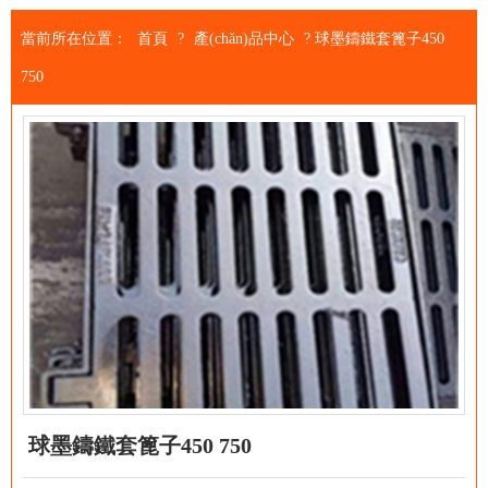
當前所在位置：
首頁
?
產(chǎn)品中心
?
球墨鑄鐵套篦子450
750
球墨鑄鐵套篦子450 750