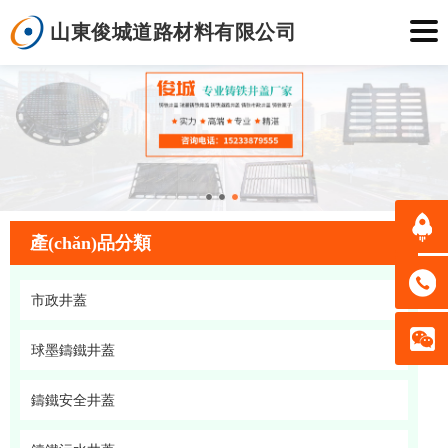
山東俊城道路材料有限公司
產(chǎn)品分類
市政井蓋
球墨鑄鐵井蓋
鑄鐵安全井蓋