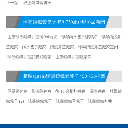
下一篇：
球墨鑄鐵套篦子
球墨鑄鐵套篦子450 750產(chǎn)品新聞
山東球墨鑄鐵井蓋現(xiàn)貨
球墨雨水篦子哪家好
球墨鑄鐵井
蓋廠家
雨水篦子廠家
鑄鐵井蓋廠家
球墨鑄鐵井蓋廠家直銷
球墨鑄鐵井蓋訂購找哪家
山東鑄鐵井蓋哪家好
相關(guān)球墨鑄鐵套篦子450 750推薦
不銹鋼套篦
防沉降井蓋
復(fù)合樹脂井蓋
漏水井蓋
球墨鑄
鐵篦子 (2)
球墨鑄鐵篦子
球墨鑄鐵單篦子
球墨鑄鐵方井