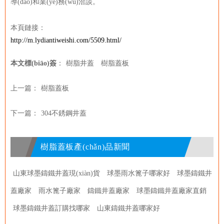
導(dǎo)和業(yè)務(wù)洽談。
本頁鏈接：
http://m.lydiantiweishi.com/5509.html/
本文標(biāo)簽
：
樹脂井蓋
樹脂蓋板
上一篇：
樹脂蓋板
下一篇：
304不銹鋼井蓋
樹脂蓋板產(chǎn)品新聞
山東球墨鑄鐵井蓋現(xiàn)貨
球墨雨水篦子哪家好
球墨鑄鐵井
蓋廠家
雨水篦子廠家
鑄鐵井蓋廠家
球墨鑄鐵井蓋廠家直銷
球墨鑄鐵井蓋訂購找哪家
山東鑄鐵井蓋哪家好