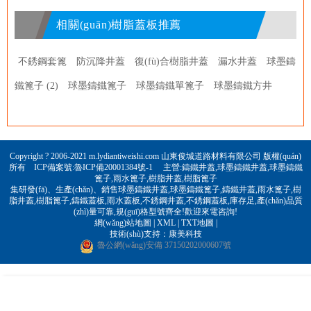
相關(guān)樹脂蓋板推薦
不銹鋼套篦
防沉降井蓋
復(fù)合樹脂井蓋
漏水井蓋
球墨鑄
鐵篦子 (2)
球墨鑄鐵篦子
球墨鑄鐵單篦子
球墨鑄鐵方井
Copyright ? 2006-2021 m.lydiantiweishi.com 山東俊城道路材料有限公司 版權(quán)
所有 ICP備案號:
魯ICP備20001384號-1
主營:
鑄鐵井蓋
,
球墨鑄鐵井蓋
,
球墨鑄鐵
篦子
,
雨水篦子
,
樹脂井蓋
,
樹脂篦子
集研發(fā)、生產(chǎn)、銷售球墨鑄鐵井蓋,球墨鑄鐵篦子,鑄鐵井蓋,雨水篦子,樹
脂井蓋,樹脂篦子,鑄鐵蓋板,雨水蓋板,不銹鋼井蓋,不銹鋼蓋板,庫存足,產(chǎn)品質
(zhì)量可靠,規(guī)格型號齊全!歡迎來電咨詢!
網(wǎng)站地圖
|
XML
|
TXT地圖
|
技術(shù)支持：
康美科技
魯公網(wǎng)安備 37150202000607號