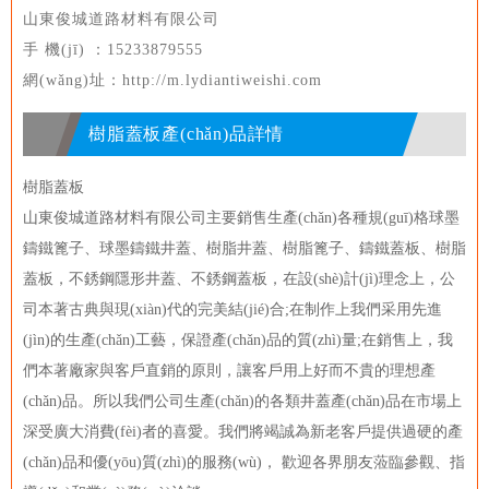
山東俊城道路材料有限公司
手 機(jī) ：15233879555
網(wǎng)址：http://m.lydiantiweishi.com
樹脂蓋板產(chǎn)品詳情
樹脂蓋板
山東俊城道路材料有限公司主要銷售生產(chǎn)各種規(guī)格球墨
鑄鐵篦子、球墨鑄鐵井蓋、樹脂井蓋、樹脂篦子、鑄鐵蓋板、樹脂
蓋板，不銹鋼隱形井蓋、不銹鋼蓋板，在設(shè)計(jì)理念上，公
司本著古典與現(xiàn)代的完美結(jié)合;在制作上我們采用先進
(jìn)的生產(chǎn)工藝，保證產(chǎn)品的質(zhì)量;在銷售上，我
們本著廠家與客戶直銷的原則，讓客戶用上好而不貴的理想產
(chǎn)品。所以我們公司生產(chǎn)的各類井蓋產(chǎn)品在市場上
深受廣大消費(fèi)者的喜愛。我們將竭誠為新老客戶提供過硬的產
(chǎn)品和優(yōu)質(zhì)的服務(wù)， 歡迎各界朋友蒞臨參觀、指