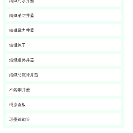
鑄鐵污水井蓋
鑄鐵消防井蓋
鑄鐵電力井蓋
鑄鐵篦子
鑄鐵道路井蓋
鑄鐵防沉降井蓋
不銹鋼井蓋
樹脂蓋板
球墨鑄鐵管