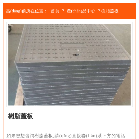
當(dāng)前所在位置：
首頁
?
產(chǎn)品中心
?
樹脂蓋板
樹脂蓋板
如果您想咨詢樹脂蓋板,請(qǐng)直接聯(lián)系下方的電話